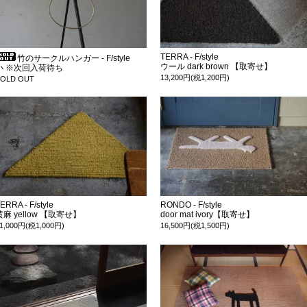
TERRA - F/style
竹のサークルハンガー - F/style
ウール dark brown 【取寄せ】
小 ※次回入荷待ち
13,200円(税1,200円)
SOLD OUT
ERRA - F/style
RONDO - F/style
黄麻 yellow 【取寄せ】
door mat ivory【取寄せ】
1,000円(税1,000円)
16,500円(税1,500円)