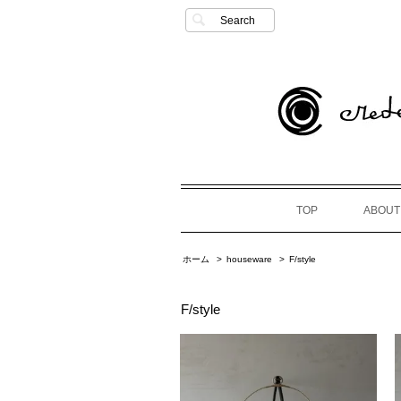
Search
TOP
ABOUT
ホーム
>
houseware
>
F/style
F/style