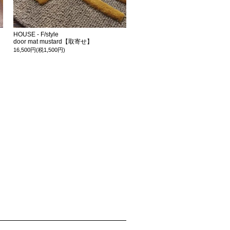
HOUSE - F/style
door mat mustard【取寄せ】
16,500円(税1,500円)