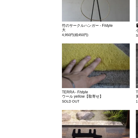
竹のサークルハンガー - F/style
大
4,950円(税450円)
TERRA - F/style
T
ウール yellow【取寄せ】
SOLD OUT
1