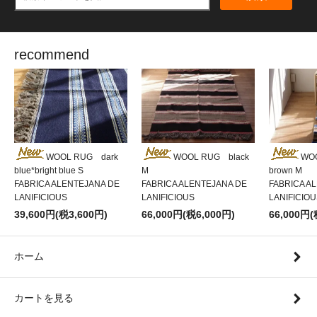
recommend
WOOL RUG dark
WOOL RUG black
WO
blue*bright blue S
M
brown M
FABRICA ALENTEJANA DE
FABRICA ALENTEJANA DE
FABRICA A
LANIFICIOUS
LANIFICIOUS
LANIFICIO
39,600円(税3,600円)
66,000円(税6,000円)
66,000円(
ホーム
カートを見る