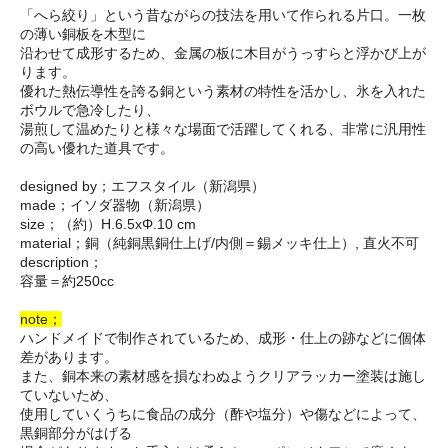
「へら絞り」という昔ながらの技法を用いて作られる片口。一枚
の薄い銅板を木型に
沿わせて成形するため、金属の板に木目がうっすらと浮かび上が
ります。
優れた熱伝導性を誇る銅という素材の特性を活かし、氷を入れた
ボウルで急冷したり、
湯煎して温めたりと様々な場面で活躍してくれる、非常に汎用性
の高い優れた道具です。
designed by；エフスタイル（新潟県）
made；イソダ器物（新潟県）
size；（約）H.6.5xΦ.10 cm
material；銅（純銅黒銅仕上げ/内側＝錫メッキ仕上）, 直火不可
description；
容量＝約250cc
note；
ハンドメイドで制作されているため、成形・仕上の跡などに個体
差があります。
また、銅本来の素材感を損なわぬようクリアラッカー塗装は施し
ていないため、
使用していくうちに食品の成分（酢や塩分）や傷などによって、
黒銅部分がはげる